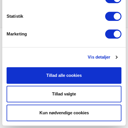
Statistik
Marketing
Hilfe und Support
Einzelhändler
Vis detaljer
SØREN FRICHS VEJ 52, 8230 AABYHØJ
Tillad alle cookies
+4586997400
INFO@CLIC.DK
Tillad valgte
ÜBER CLIC
Kun nødvendige cookies