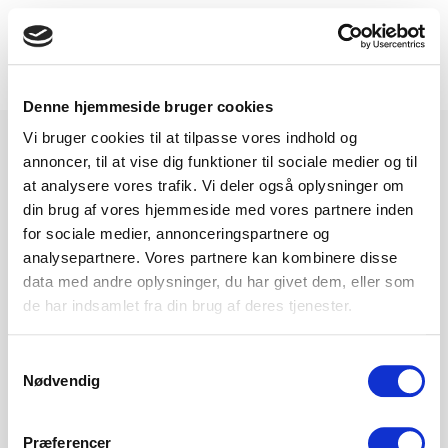
DA
EN
FR
NL
Toggle
navigation
Denne hjemmeside bruger cookies
Under construction
Vi bruger cookies til at tilpasse vores indhold og
annoncer, til at vise dig funktioner til sociale medier og til
German website coming soon
at analysere vores trafik. Vi deler også oplysninger om
din brug af vores hjemmeside med vores partnere inden
for sociale medier, annonceringspartnere og
analysepartnere. Vores partnere kan kombinere disse
data med andre oplysninger, du har givet dem, eller som
de har indsamlet fra din brug af deres tjenester.
Samtykkevalg
Nødvendig
Præferencer