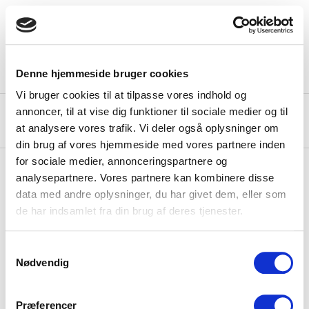
DA
DE
FR
NL
Toggle
navigation
Denne hjemmeside bruger cookies
Vi bruger cookies til at tilpasse vores indhold og
Select country
annoncer, til at vise dig funktioner til sociale medier og til
at analysere vores trafik. Vi deler også oplysninger om
Select city
din brug af vores hjemmeside med vores partnere inden
for sociale medier, annonceringspartnere og
analysepartnere. Vores partnere kan kombinere disse
data med andre oplysninger, du har givet dem, eller som
de har indsamlet fra din brug af deres tjenester.
Samtykkevalg
Nødvendig
Præferencer