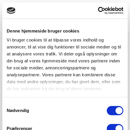
DA
EN
DE
NL
Toggle
navigation
Denne hjemmeside bruger cookies
Under construction
Vi bruger cookies til at tilpasse vores indhold og
annoncer, til at vise dig funktioner til sociale medier og til
French website coming soon
at analysere vores trafik. Vi deler også oplysninger om
din brug af vores hjemmeside med vores partnere inden
for sociale medier, annonceringspartnere og
analysepartnere. Vores partnere kan kombinere disse
data med andre oplysninger, du har givet dem, eller som
de har indsamlet fra din brug af deres tjenester.
Samtykkevalg
Nødvendig
Præferencer