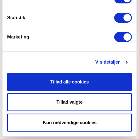
Statistik
Marketing
Aide et support
Détaillants
Vis detaljer
SØREN FRICHS VEJ 52, 8230 AABYHØJ
Tillad alle cookies
+4586997400
INFO@CLIC.DK
Tillad valgte
À PROPOS DE CLIC
Kun nødvendige cookies