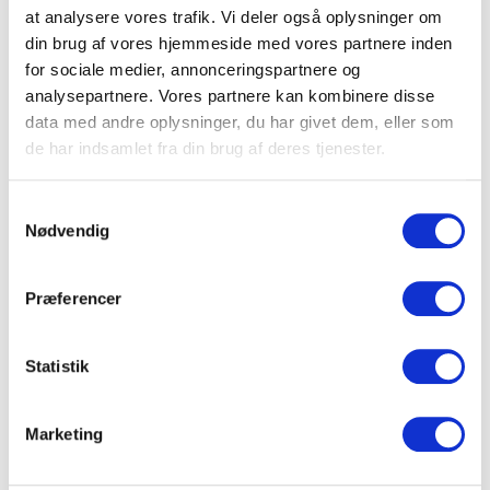
at analysere vores trafik. Vi deler også oplysninger om
din brug af vores hjemmeside med vores partnere inden
for sociale medier, annonceringspartnere og
analysepartnere. Vores partnere kan kombinere disse
data med andre oplysninger, du har givet dem, eller som
de har indsamlet fra din brug af deres tjenester.
Samtykkevalg
Nødvendig
Her vises 5 model 311 i hvid, alle monteret på alu stands
1 i sølv.
Præferencer
clic alu stands 1 er fremstillet i aluminium og leveres i sort
og sølv.
Statistik
Marketing