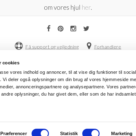
om vores hjul
her
.
Få support og vejledning
Forhandlere
 cookies
 FRICHS VEJ 52, 8230 AABYHØJ
+4586997400
INFO@CLIC.DK
OM
passe vores indhold og annoncer, til at vise dig funktioner til soci
fik. Vi deler også oplysninger om din brug af vores hjemmeside m
 medier, annonceringspartnere og analysepartnere. Vores partne
ndre oplysninger, du har givet dem, eller som de har indsamlet 
Præferencer
Statistik
Marketing