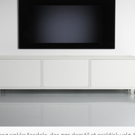
ng række fordele, der gør dem til et praktisk valg