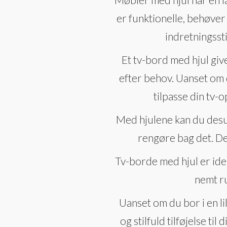
er funktionelle, behøver
indretningssti
Et tv-bord med hjul giv
efter behov. Uanset om d
tilpasse din tv-
Med hjulene kan du desud
rengøre bag det. De
Tv-borde med hjul er idee
nemt ru
Uanset om du bor i en li
og stilfuld tilføjelse ti