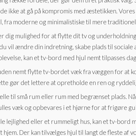
 de ikke at gå på kompromis med æstetikken. Vores
l, fra moderne og minimalistiske til mere traditionel
er dig mulighed for at flytte dit tv og underholdni
u vil ændre din indretning, skabe plads til sociale
oplevelse, kan et tv-bord med hjul nemt tilpasses d
en nemt flytte tv-bordet væk fra væggen for at ko
tte gør det lettere at opretholde en ren og ryddel
lle til små rum eller rum med begrænset plads. Når
lles væk og opbevares i et hjørne for at frigøre gu
lle lejlighed eller et rummeligt hus, kan et tv-bord 
l dit hjem. Der kan tilvælges hjul til langt de fleste a