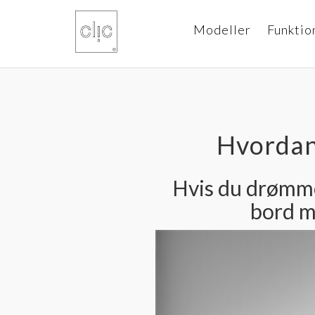
Modeller
Funktio
Hvordan 
Hvis du drømmer
bord m