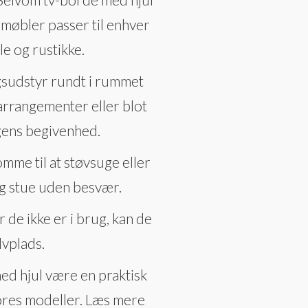
 møbler passer til enhver
le og rustikke.
ngsudstyr rundt i rummet
 arrangementer eller blot
agens begivenhed.
mme til at støvsuge eller
ig stue uden besvær.
 de ikke er i brug, kan de
lvplads.
med hjul være en praktisk
f vores modeller. Læs mere