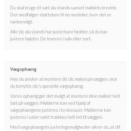
Du skal bruge ét sæt alu stands uanset møblets bredde.
Der medfølger støtteben til de modeller, hvor det er
nødvendigt.
Alle clic alu stands har justerbare fødder, så du kan
justere højden. De leveres i sølv eller sort.
Vægophæng
Hvis du ønsker at montere dit clic møbel på væggen, skal
du benytte clic’s specielle vægophæng.
Vores ophæng gør det muligt at montere dine møbler helt
tæt på væggen. Møblerne kan ved hjælp af
vægophængene justeres i to niveauer. Møblerne kan
justeres i vater samt trækkes helt ind til væggen.
Med vægophængets justeringsmuligheder sikrer du, at dit