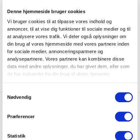
Når vi producerer clic møblerne, benytter vi os af en
Denne hjemmeside bruger cookies
speciel teknik, der muliggør en speciel samling, der giver os
Vi bruger cookies til at tilpasse vores indhold og
en helt stabil ramme uden brug af fast bagbeklædning.
annoncer, til at vise dig funktioner til sociale medier og til
Møblerne er konstrueret, så de har optimal ydeevne og
at analysere vores trafik. Vi deler også oplysninger om
kan bære et meget højt antal
din brug af vores hjemmeside med vores partnere inden
kilo, uanset om de er monteret på ben eller væg.
for sociale medier, annonceringspartnere og
analysepartnere. Vores partnere kan kombinere disse
data med andre oplysninger, du har givet dem, eller som
de har indsamlet fra din brug af deres tjenester.
Samtykkevalg
Nødvendig
Præferencer
Statistik