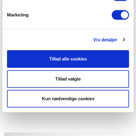
Marketing
Vis detaljer
Stoflåger
Tillad alle cookies
Vores stoflåger fås i 10 farver:
1. Coal, 2. Frost, 3. Coffee, 4. Sort, 5. Mørkeblå
6. Concrete, 7. Latte, 8. Basalt Grå, 9. Hvid, 10. Olivengrøn
Tillad valgte
For at læse mere om vores stoflåger
klik her
.
Kun nødvendige cookies