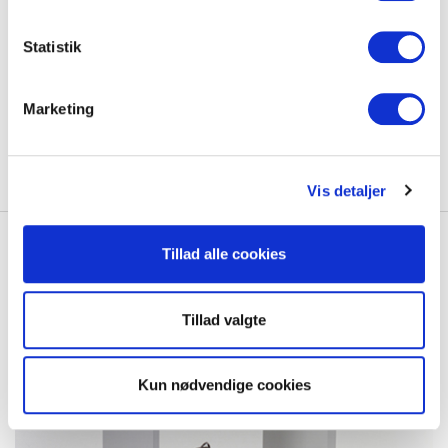
Stoflåger
Statistik
Vores stoflåger fås i 10 farver:
1. Coal, 2. Frost, 3. Coffee, 4. Sort, 5. Mørkeblå
Marketing
6. Concrete, 7. Latte, 8. Basalt Grå, 9. Hvid, 10. Olivengrøn
For at læse mere om vores stoflåger
klik her
.
Vis detaljer
Tillad alle cookies
Tillad valgte
Kun nødvendige cookies