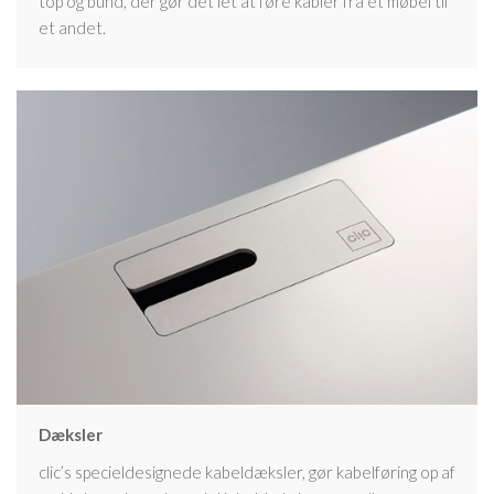
top og bund, der gør det let at føre kabler fra et møbel til
et andet.
Dæksler
clic’s specieldesignede kabeldæksler, gør kabelføring op af