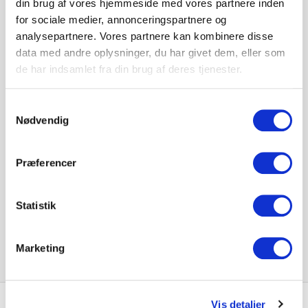
din brug af vores hjemmeside med vores partnere inden
for sociale medier, annonceringspartnere og
analysepartnere. Vores partnere kan kombinere disse
data med andre oplysninger, du har givet dem, eller som
de har indsamlet fra din brug af deres tjenester.
clic sortimentet bliver endnu mere komplet med
introduktionen af disse nye modeller:
Samtykkevalg
Nødvendig
I dybde 37,5 byder vi disse modeller velkommen:
110, 120, 120S, 220 og model Desktop
Præferencer
I dybde 45,5 byder vi disse modeller velkommen:
121, 121S, 131 og 131S
Statistik
På fotoet ses den nye model 120S.
Læs meget mere om de nye modeller ved at klikke på
Marketing
vores modeloversigt i menu linjen.
Vis detaljer