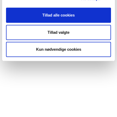
Tillad alle cookies
Få support og vejledning
Forhandlere
SØREN FRICHS VEJ 52, 8230 AABYHØJ
Tillad valgte
+4586997400
INFO@CLIC.DK
Kun nødvendige cookies
OM CLIC